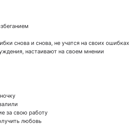
избеганием
ибки снова и снова, не учатся на своих ошибках
уждения, настаивают на своем мнении
иночку
хвалили
е за свою работу
получить любовь