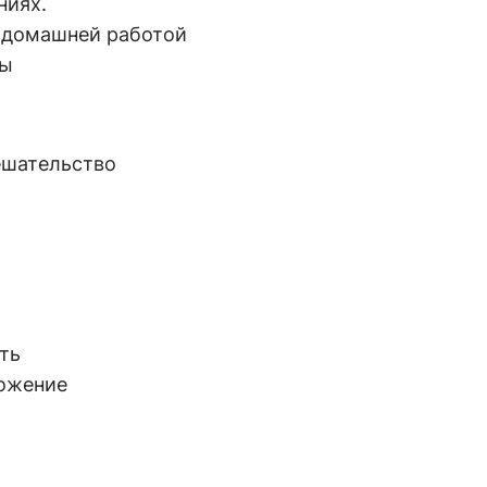
ниях.
й домашней работой
ны
ешательство
ть
ложение