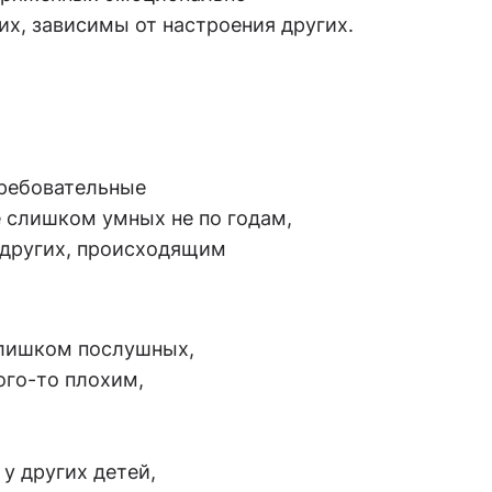
х, зависимы от настроения других.
требовательные
е слишком умных не по годам,
 других, происходящим
лишком послушных,
ого-то плохим,
у других детей,