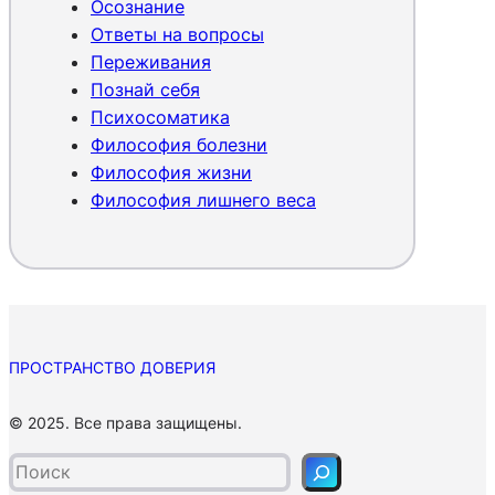
Осознание
о
Ответы на вопросы
с
Переживания
о
Познай себя
б
е
Психосоматика
н
Философия болезни
п
Философия жизни
о
Философия лишнего веса
м
о
ч
ь
?
ПРОСТРАНСТВО ДОВЕРИЯ
П
© 2025. Все права защищены.
о
и
с