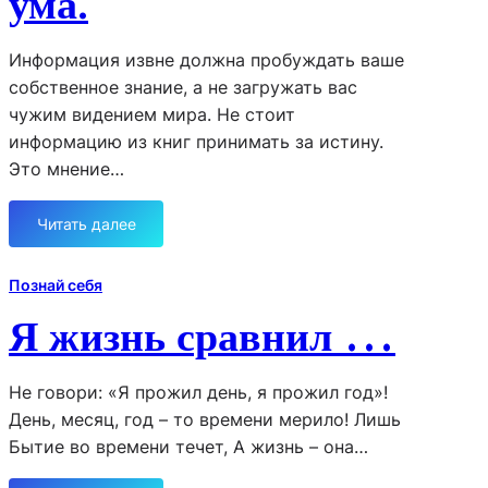
ума.
Информация извне должна пробуждать ваше
собственное знание, а не загружать вас
чужим видением мира. Не стоит
информацию из книг принимать за истину.
Это мнение…
Читать далее
:
К
н
Познай себя
и
Я жизнь сравнил …
г
и
.
Не говори: «Я прожил день, я прожил год»!
П
День, месяц, год – то времени мерило! Лишь
и
Бытие во времени течет, А жизнь – она…
щ
а