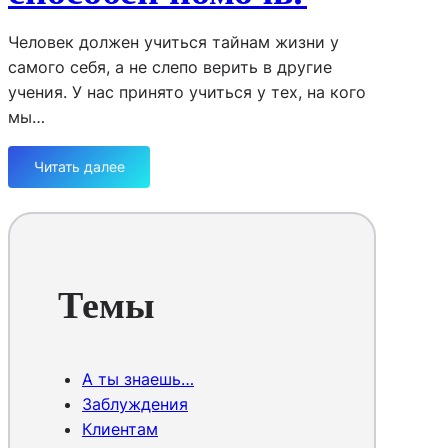
и
з
Человек должен учиться тайнам жизни у
н
самого себя, а не слепо верить в другие
и
учения. У нас принято учиться у тех, на кого
мы…
Читать далее
:
К
т
о
р
е
Темы
а
л
ь
н
А ты знаешь…
о
Заблуждения
с
Клиентам
п