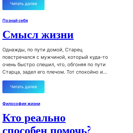
д
Читать далее
:
л
Я
я
ж
Познай себя
у
и
м
Смысл жизни
з
а
н
.
ь
Однажды, по пути домой, Старец
с
повстречался с мужчиной, который куда-то
р
очень быстро спешил, что, обгоняя по пути
а
Старца, задел его плечом. Тот спокойно и…
в
н
и
Читать далее
:
л
С
…
м
Философия жизни
ы
Кто реально
с
л
способен помочь?
ж