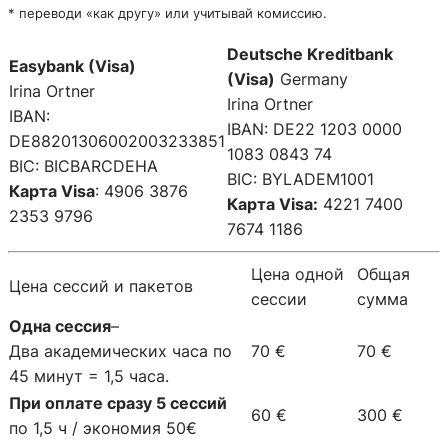
* переводи «как другу» или учитывай комиссию.
Deutsche Kreditbank
Easybank (Visa)
(Visa)
Germany
Irina Ortner
Irina Ortner
IBAN:
IBAN: DE22 1203 0000
DE88201306002003233851
1083 0843 74
BIC: BICBARCDEHA
BIC: BYLADEM1001
Карта Visa
: 4906 3876
Карта Visa:
4221 7400
2353 9796
7674 1186
Цена одной
Общая
Цена сессий и пакетов
сессии
сумма
Одна сессия
–
Два академических часа по
70 €
70 €
45 минут = 1,5 часа.
При оплате сразу 5 сессий
60 €
300 €
по 1,5 ч / экономия 50€