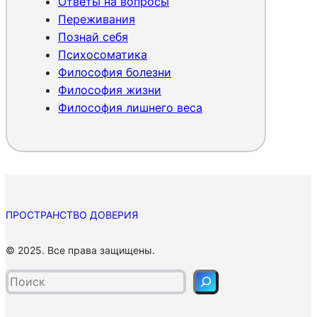
Ответы на вопросы
ы
Переживания
Познай себя
Психосоматика
Философия болезни
Философия жизни
Философия лишнего веса
ПРОСТРАНСТВО ДОВЕРИЯ
П
© 2025. Все права защищены.
о
и
с
к