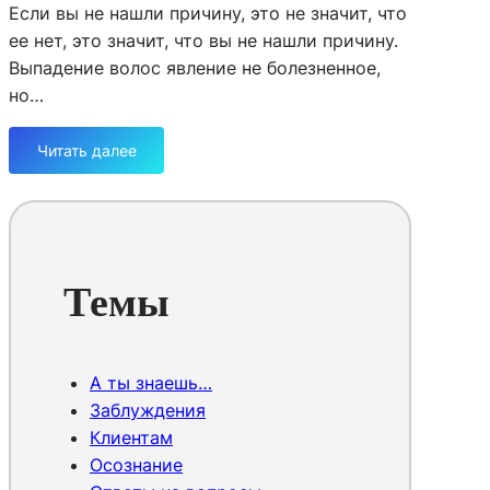
Если вы не нашли причину, это не значит, что
ее нет, это значит, что вы не нашли причину.
Выпадение волос явление не болезненное,
но…
Читать далее
:
В
ы
п
а
д
Темы
а
ю
т
в
А ты знаешь…
о
Заблуждения
л
Клиентам
о
Осознание
с