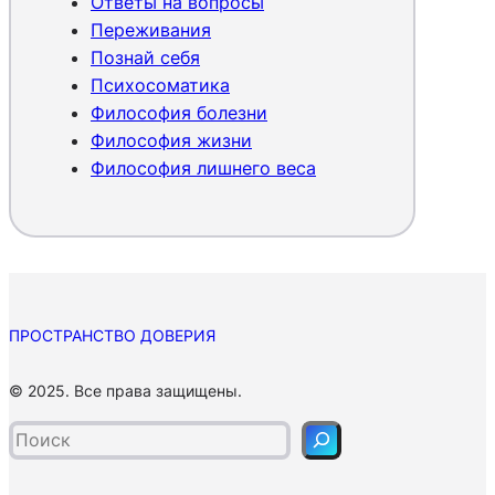
Ответы на вопросы
л
Переживания
а
Познай себя
?
Психосоматика
Философия болезни
Философия жизни
Философия лишнего веса
ПРОСТРАНСТВО ДОВЕРИЯ
П
© 2025. Все права защищены.
о
и
с
к