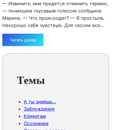
— Извините, мне придется отменить термин,
— поникшим гнусавым голосом сообщила
Марина. — Что происходит? — Я простыла.
Нехорошо себя чувствую. Для сессии все…
Читать далее
:
Ч
т
о
т
ы
Темы
н
е
п
о
А ты знаешь…
т
Заблуждения
е
Клиентам
р
Осознание
я