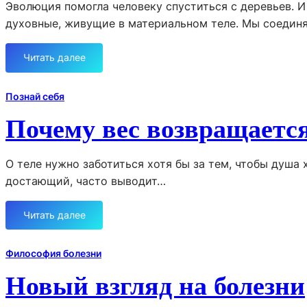
Эволюция помогла человеку спуститься с деревьев. И
о
ц
р
духовные, живущие в материальном теле. Мы соедин
е
и
л
ю
и
Читать далее
:
т
Э
ь
н
Познай себя
с
е
Почему вес возвращаетс
я
р
е
г
с
е
О теле нужно заботиться хотя бы за тем, чтобы душа 
т
т
ь
достающий, часто выводит…
и
в
ч
с
е
Читать далее
:
е
с
П
г
к
о
д
Философия болезни
и
ч
а
Новый взгляд на болезни
е
е
п
м
о