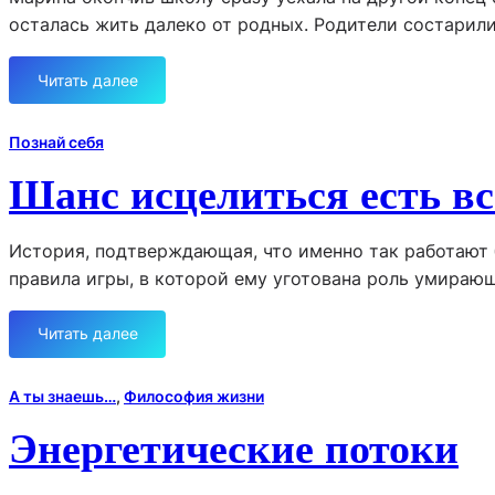
осталась жить далеко от родных. Родители состарил
Читать далее
:
П
о
Познай себя
р
Шанс исцелиться есть вс
а
м
е
История, подтверждающая, что именно так работают 
т
правила игры, в которой ему уготована роль умирающ
и
т
ь
Читать далее
:
т
Ш
е
а
А ты знаешь…
, 
Философия жизни
р
н
Энергетические потоки
р
с
и
и
т
с