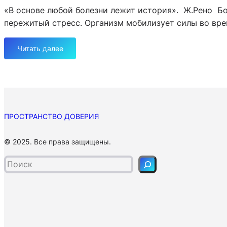
у
«В основе любой болезни лежит история». Ж.Рено Бо
т
в
о
пережитый стресс. Организм мобилизует силы во вре
е
к
с
и
в
Читать далее
:
о
Н
з
о
в
в
р
ы
а
й
щ
ПРОСТРАНСТВО ДОВЕРИЯ
в
а
з
П
е
© 2025. Все права защищены.
г
о
т
л
и
с
я
с
я
д
к
?
н
а
б
о