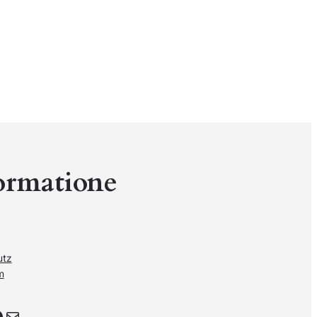
ormatione
utz
m
Почта