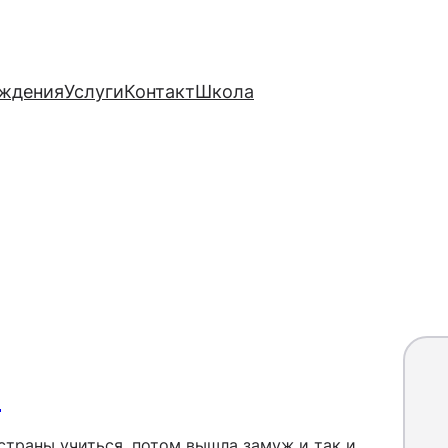
ждения
Услуги
Контакт
Школа
ю
страны учиться, потом вышла замуж и так и