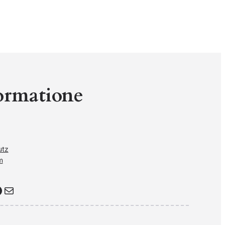
ormatione
utz
m
Почта