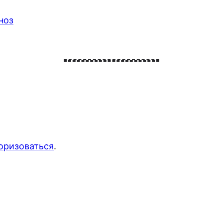
ноз
оризоваться
.