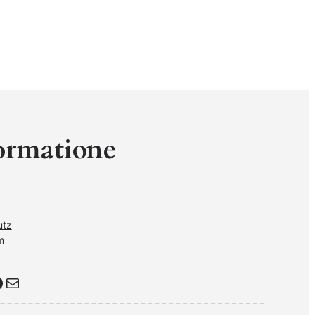
ormatione
utz
m
Почта