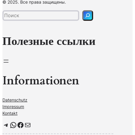
© 2025. Все права защищены.
о
и
с
к
Полезные ссылки
Informationen
Datenschutz
Impressum
Kontakt
Telegram
WhatsApp
Facebook
Почта