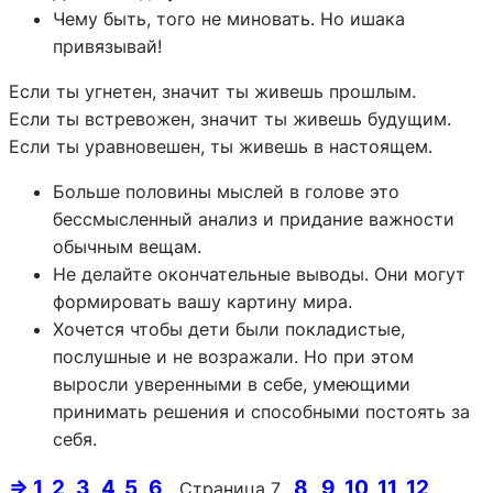
Чему быть, того не миновать. Но ишака
привязывай!
Если ты угнетен, значит ты живешь прошлым.
Если ты встревожен, значит ты живешь будущим.
Если ты уравновешен, ты живешь в настоящем.
Больше половины мыслей в голове это
бессмысленный анализ и придание важности
обычным вещам.
Не делайте окончательные выводы. Они могут
формировать вашу картину мира.
Хочется чтобы дети были покладистые,
послушные и не возражали. Но при этом
выросли уверенными в себе, умеющими
принимать решения и способными постоять за
себя.
⇒ 1
2
3
4
5
6
8
9
10
11
12
Страница 7