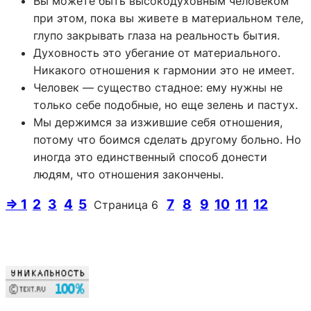
Вы можете быть высокодуховным человеком
при этом, пока вы живете в материальном теле,
глупо закрывать глаза на реальность бытия.
Духовность это убегание от материального.
Никакого отношения к гармонии это не имеет.
Человек — существо стадное: ему нужны не
только себе подобные, но еще зелень и пастух.
Мы держимся за изжившие себя отношения,
потому что боимся сделать другому больно. Но
иногда это единственный способ донести
людям, что отношения закончены.
⇒ 1
2
3
4
5
7
8
9
10
11
12
Страница 6