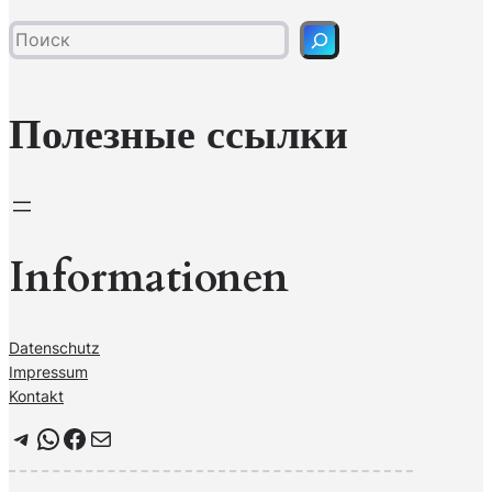
и
с
к
Полезные ссылки
Informationen
Datenschutz
Impressum
Kontakt
Telegram
WhatsApp
Facebook
Почта