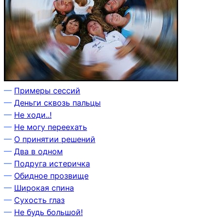
—
Примеры сессий
—
Деньги сквозь пальцы
—
Не ходи..!
—
Не могу переехать
—
О принятии решений
—
Два в одном
—
Подруга истеричка
—
Обидное прозвище
—
Широкая спина
—
Сухость глаз
—
Не будь большой!