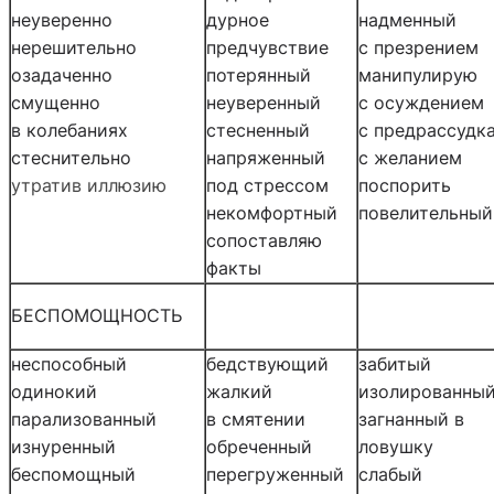
неуверенно
дурное
надменный
нерешительно
предчувствие
с презрением
озадаченно
потерянный
манипулирую
смущенно
неуверенный
с осуждением
в колебаниях
стесненный
с предрассудк
стеснительно
напряженный
с желанием
утратив иллюзию
под стрессом
поспорить
некомфортный
повелительный
сопоставляю
факты
БЕСПОМОЩНОСТЬ
неспособный
бедствующий
забитый
одинокий
жалкий
изолированны
парализованный
в смятении
загнанный в
изнуренный
обреченный
ловушку
беспомощный
перегруженный
слабый