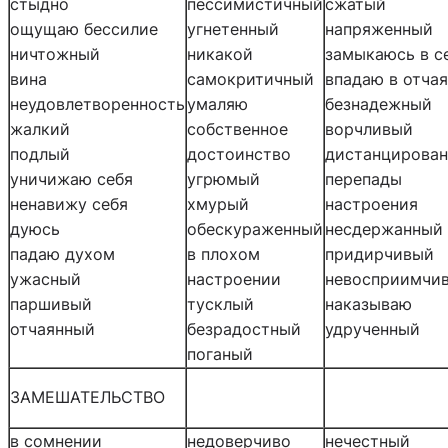
стыдно
пессимистичный
сжатый
ощущаю бессилие
угнетенный
напряженный
ничтожный
никакой
замыкаюсь в с
вина
самокритичный
впадаю в отча
неудовлетворенность
умаляю
безнадежный
жалкий
собственное
ворчливый
подлый
достоинство
дистанцирова
уничижаю себя
угрюмый
перепады
ненавижу себя
хмурый
настроения
дуюсь
обескураженный
несдержанный
падаю духом
в плохом
придирчивый
ужасный
настроении
невосприимчи
паршивый
тусклый
наказываю
отчаянный
безрадостный
удрученный
поганый
ЗАМЕШАТЕЛЬСТВО
в сомнении
недоверчиво
нечестный