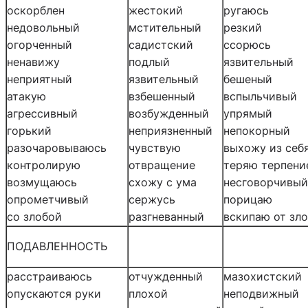
оскорблен
жестокий
ругаюсь
недовольный
мстительный
резкий
огорченный
садистский
ссорюсь
ненавижу
подлый
язвительный
неприятный
язвительный
бешеный
атакую
взбешенный
вспыльчивый
агрессивный
возбужденный
упрямый
горький
неприязненный
непокорный
разочаровываюсь
чувствую
выхожу из себ
контролирую
отвращение
теряю терпени
возмущаюсь
схожу с ума
несговорчивый
опрометчивый
сержусь
порицаю
со злобой
разгневанный
вскипаю от зл
ПОДАВЛЕННОСТЬ
расстраиваюсь
отчужденный
мазохистский
опускаются руки
плохой
неподвижный